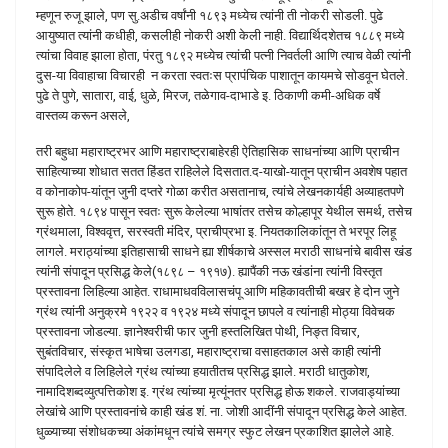
म्हणून रुजू झाले, पण सु.अडीच वर्षांनी १८९३ मध्येच त्यांनी ती नोकरी सोडली. पुढे
आयुष्यात त्यांनी कधीही, कसलीही नोकरी अशी केली नाही. विद्यार्थिदशेतच १८८९ मध्ये
त्यांचा विवाह झाला होता, पंरतु १८९२ मध्येच त्यांची पत्नी निवर्तली आणि त्याच वेळी त्यांनी
दुस-या विवाहाचा विचारही न करता स्वतःस प्रापंचिक पाशातून कायमचे सोडवून घेतले.
पुढे ते पुणे, सातारा, वाई, धुळे, मिरज, तळेगाव-दाभाडे इ. ठिकाणी कमी-अधिक वर्षे
वास्तव्य करून असले,
तरी बहुधा महाराष्ट्रभर आणि महाराष्ट्राबाहेरही ऐतिहासिक साधनांच्या आणि प्राचीन
साहित्याच्या शोधात सतत हिंडत राहिलेले दिसतात.द-याखो-यातून प्राचीन अवशेष पहात
व कोनाकोप-यांतून जुनी दप्तरे गोळा करीत असतानाच, त्यांचे लेखनकार्यही अव्याहतपणे
सुरू होते. १८९४ पासून स्वतः सुरू केलेल्या भाषांतर तसेच कोल्हापूर येथील समर्थ, तसेच
ग्रंथमाला, विश्ववृत्त, सरस्वती मंदिर, प्राचीप्रभा इ. नियतकालिकांतून ते भरपूर लिहू
लागले. मराठ्यांच्या इतिहासाची साधने ह्या शीर्षकाचे अस्सल मराठी साधनांचे बावीस खंड
त्यांनी संपादून प्रसिद्ध केले(१८९८ – १९१७). ह्यापैंकी नऊ खंडांना त्यांनी विस्तृत
प्रस्तावना लिहिल्या आहेत. राधामाधवविलासचंपू आणि महिकावतीची बखर हे दोन जुने
ग्रंथ त्यांनी अनुक्रमे १९२२ व १९२४ मध्ये संपादून छापले व त्यांनाही मोठ्या विवेचक
प्रस्तावना जोडल्या. ज्ञानेश्‍वरीची फार जुनी हस्तलिखित पोथी, निङ्त विचार,
सुबंतविचार, संस्कृत भाषेचा उलगडा, महाराष्ट्राचा वसाहतकाल असे काही त्यांनी
संपादिलेले व लिहिलेले ग्रंथ त्यांच्या हयातीतच प्रसिद्ध झाले. मराठी धातुकोश,
नामादिशब्दव्युत्पत्तिकोश इ. ग्रंथ त्यांच्या मृत्यूंनतर प्रसिद्ध होऊ शकले. राजवाड्यांच्या
लेखांचे आणि प्रस्तावनांचे काही खंड शं. ना. जोशी आदींनी संपादून प्रसिद्ध केले आहेत.
धुळ्याच्या संशोधकच्या अंकांमधून त्यांचे समग्र स्फुट लेखन प्रकाशित झालेले आहे.