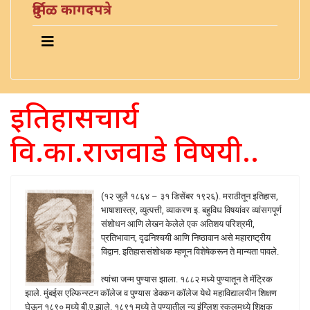
दुर्मिळ कागदपत्रे
इतिहासचार्य
वि.का.राजवाडे विषयी..
(१२ जुलै १८६४ – ३१ डिसेंबर १९२६). मराठीतून इतिहास,
भाषाशास्त्र, व्युत्पत्ती, व्याकरण इ. बहुविध विषयांवर व्यांसगपूर्ण
संशोधन आणि लेखन केलेले एक अतिशय परिश्रमी,
प्रतिभावान, दृढनिश्‍चयी आणि निष्ठावान असे महाराष्ट्रीय
विद्वान. इतिहाससंशोधक म्हणून विशेषेकरून ते मान्यता पावले.
त्यांचा जन्म पुण्यास झाला. १८८२ मध्ये पुण्यातून ते मॅट्रिक
झाले. मुंबईस एल्फिन्स्टन कॉलेज व पुण्यास डेक्कन कॉलेज येथे महाविद्यालयीन शिक्षण
घेऊन १८९० मध्ये बी.ए.झाले. १८९१ मध्ये ते पुण्यातील न्यू इंग्लिश स्कूलमध्ये शिक्षक