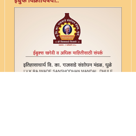
ईबुक विक्रीविषयी..