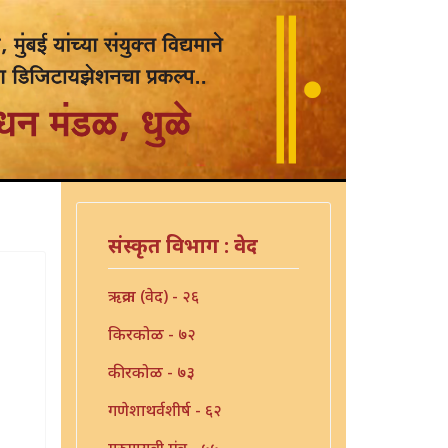
संस्कृत विभाग : वेद
ऋक्रवा (वेद) - २६
किरकोळ - ७२
कीरकोळ - ७३
गणेशाथर्वशीर्ष - ६२
गुरुगायत्री मंत्र - ५५