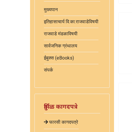
मुख्यपान
इतिहासाचार्य वि.का.राजवाडेविषयी
राजवाडे मंडळाविषयी
सार्वजनिक ग्रंथालय
ईबुक्स (eBooks)
संपर्क
दुर्मिळ कागदपत्रे
फारसी कागदपत्रे