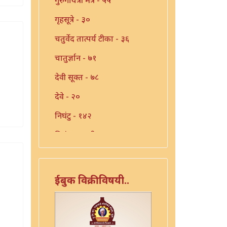
गृहसूत्रे - ३०
चतुर्वेद तात्पर्य टीका - ३६
चातुर्ज्ञान - ७१
देवी सूक्त - ७८
देवे - २०
निघंटु - १४२
निघंटू (माहुली-शहापूर) - ११४
पवमान (त्रुटीत) -८७
पवमान - १२
ईबुक विक्रीविषयी..
पवमान - १३
पवमान - १४