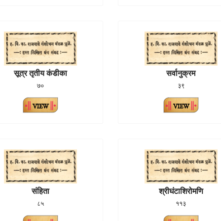
सूत्र तृतीय कंडीका
सर्वानुक्रम
७०
३९
संहिता
श्रीघंटाशिरोमणि
८५
११३