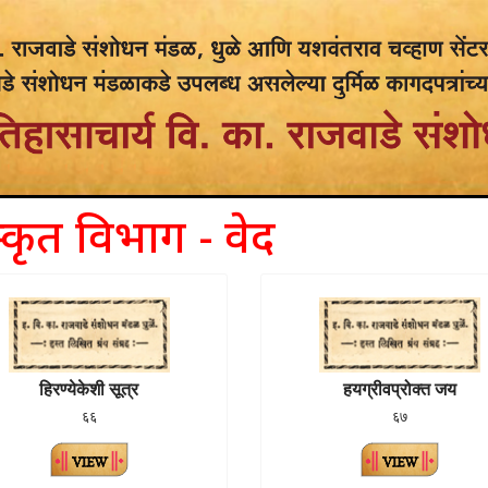
स्कृत विभाग - वेद
हिरण्येकेशी सूत्र
हयग्रीवप्रोक्त जय
६६
६७