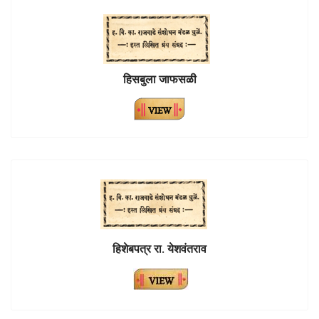
हिसबुला जाफसळी
हिशेबपत्र रा. येशवंतराव