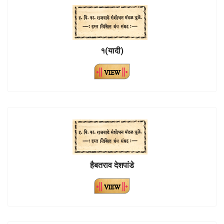
१(यादी)
हैबतराव देशपांडे