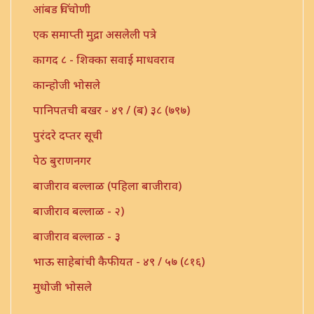
आंबड चिंचोणी
एक समाप्ती मुद्रा असलेली पत्रे
कागद ८ - शिक्का सवाई माधवराव
कान्होजी भोसले
पानिपतची बखर - ४९ / (ब) ३८ (७९७)
पुरंदरे दप्तर सूची
पेठ बुराणनगर
बाजीराव बल्लाळ (पहिला बाजीराव)
बाजीराव बल्लाळ - २)
बाजीराव बल्लाळ - ३
भाऊ साहेबांची कैफीयत - ४९ / ५७ (८१६)
मुधोजी भोसले
मौजे उंबरठी (प्रधान सनद)