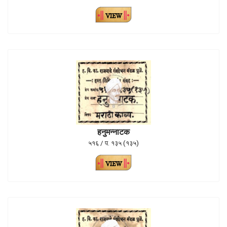
हनुमन्नाटक
५१६ / प. १३५ (१३५)