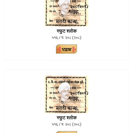
स्फुट श्लोक
५१६ / प. २०८ (२०८)
स्फुट श्लोक
५१६ / प. २०८ (२०८)