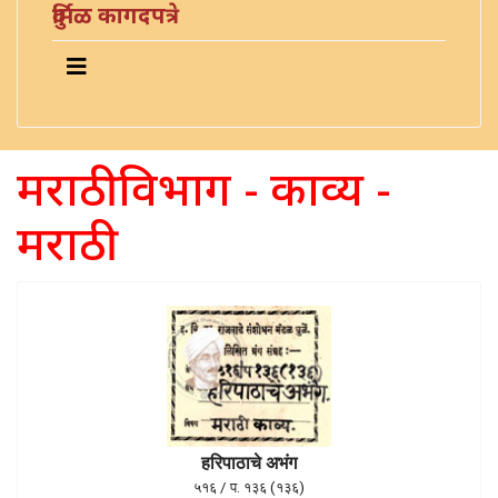
दुर्मिळ कागदपत्रे
मराठी विभाग - काव्य -
मराठी
हरिपाठाचे अभंग
५१६ / प. १३६ (१३६)