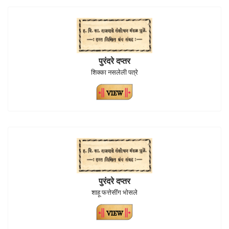
पुरंदरे दप्तर
शिक्का नसलेली पत्रे
पुरंदरे दप्तर
शाहू फत्तेसींग भोसले