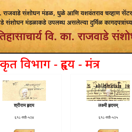
्कृत विभाग - हृदय - मंत्र
श्रीराम हृदय
लक्ष्मी हृदयम्
६१८-स्तो-५२४
६१८-स्तो-५२५