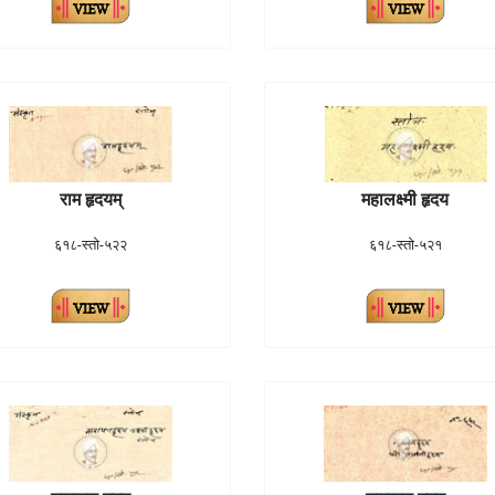
राम हृदयम्
महालक्ष्मी हृदय
६१८-स्तो-५२२
६१८-स्तो-५२१