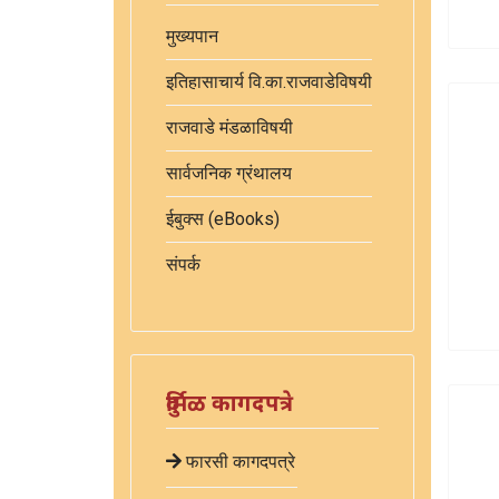
मुख्यपान
इतिहासाचार्य वि.का.राजवाडेविषयी
राजवाडे मंडळाविषयी
सार्वजनिक ग्रंथालय
ईबुक्स (eBooks)
संपर्क
दुर्मिळ कागदपत्रे
फारसी कागदपत्रे