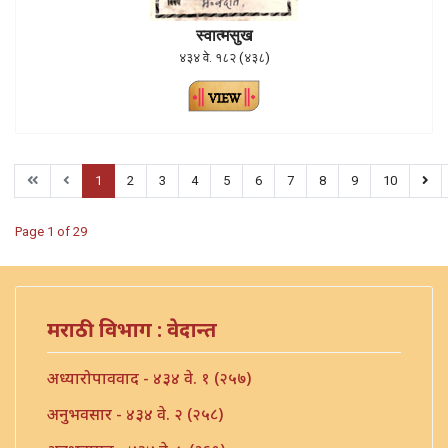
स्वात्मसुख
४३४ वे. १८२ (४३८)
1
2
3
4
5
6
7
8
9
10
Page 1 of 29
मराठी विभाग : वेदान्त
अध्यारोपाववाद - ४३४ वे. १ (२५७)
अनुभवसार - ४३४ वे. २ (२५८)