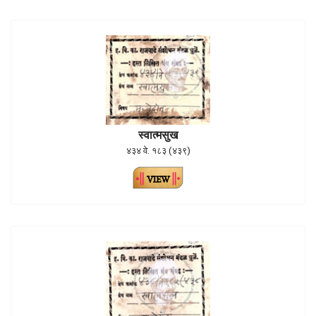
स्वात्मसुख
४३४ वे. १८३ (४३९)