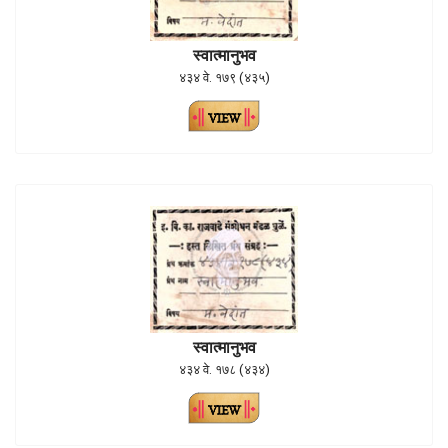
स्वात्मानुभव
४३४ वे. १७९ (४३५)
स्वात्मानुभव
४३४ वे. १७८ (४३४)