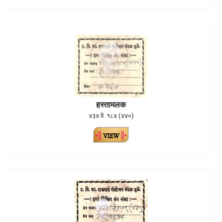
हस्तामलक
४३४ वे. १८४ (४४०)