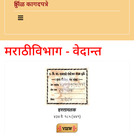
दुर्मिळ कागदपत्रे
मराठी विभाग - वेदान्त
हस्तामलक
४३४ वे. १८५ (४४१)