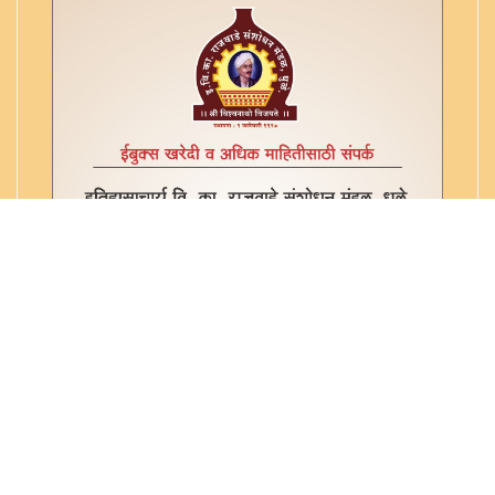
किरकोळ याज्ञिक - ३४
कुंडमार्तंड टिका - ७
कुलार्णवे - अष्टमोल्लास - ४
कृतमंजरी (त्रुटीत) - ३६
कोकीलाव्रतपूजा
क्षेपखंड व्याख्या - ६
गणपति पुजनम - १८
गर्भादानाची यादी - ३८
गायत्री उत्सर्जन प्रयोग - ५७
ग्रहबली - ६१
ग्रहमख - ५
घटीकास्थापन वगैरे - ६७