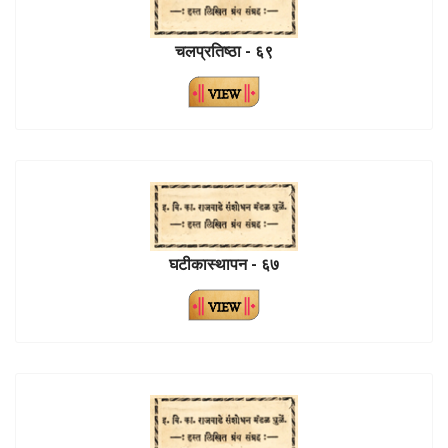
चलप्रतिष्ठा - ६९
घटीकास्थापन - ६७