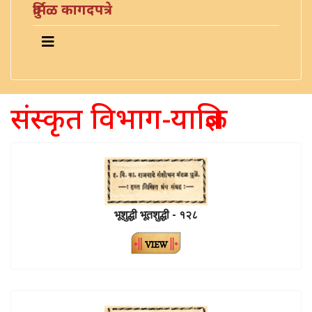
दुर्मिळ कागदपत्रे
संस्कृत विभाग-याज्ञिक
भूशुद्धी भूतशुद्धी - १२८