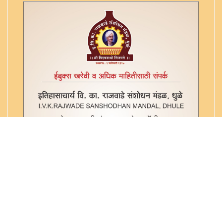
एका याज्ञिकाच्या ग्रंथांची यादी - ३
किरकोळ याज्ञिक - ३४
कुंडमार्तंड टिका - ७
कुलार्णवे - अष्टमोल्लास - ४
कृतमंजरी (त्रुटीत) - ३६
कोकीलाव्रतपूजा
क्षेपखंड व्याख्या - ६
गणपति पुजनम - १८
गर्भादानाची यादी - ३८
गायत्री उत्सर्जन प्रयोग - ५७
ग्रहबली - ६१
ग्रहमख - ५
घटीकास्थापन वगैरे - ६७