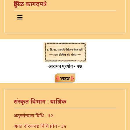
दुर्मिळ कागदपत्रे
आराधन प्रयोग - २७
संस्कृत विभाग : याज्ञिक
अतुरसंन्यास विधि - १२
अनंत दोरकनष्ट विधि प्रयोग - ३५