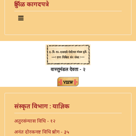
दुर्मिळ कागदपत्रे
वास्तुमंडल देवता - २
संस्कृत विभाग : याज्ञिक
अतुरसंन्यास विधि - १२
अनंत दोरकनष्ट विधि प्रयोग - ३५