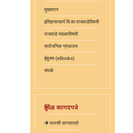
मुख्यपान
इतिहासाचार्य वि.का.राजवाडेविषयी
राजवाडे मंडळाविषयी
सार्वजनिक ग्रंथालय
ईबुक्स (eBooks)
संपर्क
दुर्मिळ कागदपत्रे
फारसी कागदपत्रे