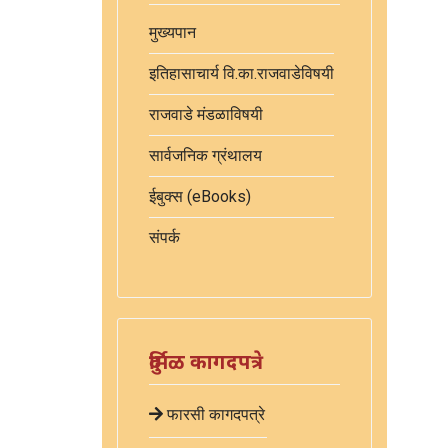
मुख्यपान
इतिहासाचार्य वि.का.राजवाडेविषयी
राजवाडे मंडळाविषयी
सार्वजनिक ग्रंथालय
ईबुक्स (eBooks)
संपर्क
दुर्मिळ कागदपत्रे
फारसी कागदपत्रे