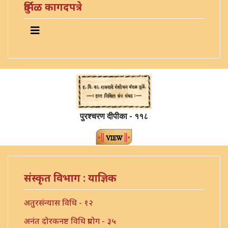
दुर्मिळ कागदपत्रे
पुरश्चरण दीपीका - ११८
संस्कृत विभाग : याज्ञिक
अतुरसंन्यास विधि - १२
अनंत दोरकनष्ट विधि प्रयोग - ३५