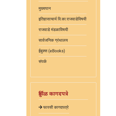
मुख्यपान
इतिहासाचार्य वि.का.राजवाडेविषयी
राजवाडे मंडळाविषयी
सार्वजनिक ग्रंथालय
ईबुक्स (eBooks)
संपर्क
दुर्मिळ कागदपत्रे
फारसी कागदपत्रे