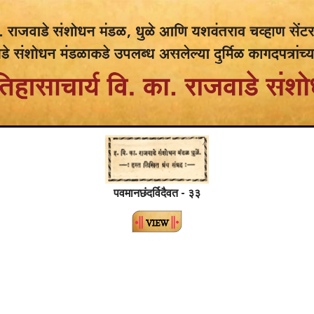
पवमानछंदर्विदैवत - ३३