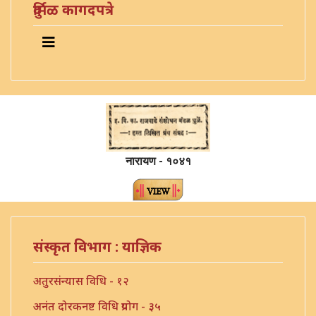
दुर्मिळ कागदपत्रे
नारायण - १०४१
संस्कृत विभाग : याज्ञिक
अतुरसंन्यास विधि - १२
अनंत दोरकनष्ट विधि प्रयोग - ३५