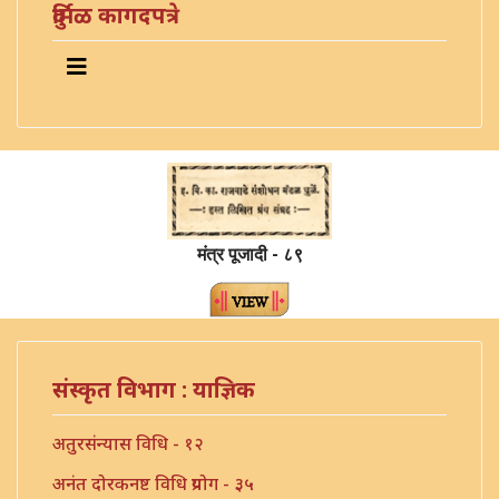
दुर्मिळ कागदपत्रे
मंत्र पूजादी - ८९
संस्कृत विभाग : याज्ञिक
अतुरसंन्यास विधि - १२
अनंत दोरकनष्ट विधि प्रयोग - ३५