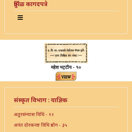
दुर्मिळ कागदपत्रे
महेश भट्टीय - १०
संस्कृत विभाग : याज्ञिक
अतुरसंन्यास विधि - १२
अनंत दोरकनष्ट विधि प्रयोग - ३५