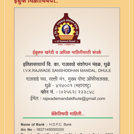
ईबुक विक्रीविषयी..
एका याज्ञिकाच्या ग्रंथांची यादी - ३
किरकोळ याज्ञिक - ३४
कुंडमार्तंड टिका - ७
कुलार्णवे - अष्टमोल्लास - ४
कृतमंजरी (त्रुटीत) - ३६
कोकीलाव्रतपूजा
क्षेपखंड व्याख्या - ६
गणपति पुजनम - १८
गर्भादानाची यादी - ३८
गायत्री उत्सर्जन प्रयोग - ५७
ग्रहबली - ६१
ग्रहमख - ५