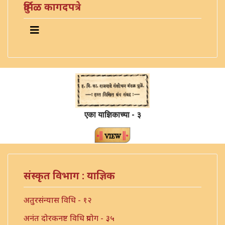
दुर्मिळ कागदपत्रे
एका याज्ञिकाच्या - ३
संस्कृत विभाग : याज्ञिक
अतुरसंन्यास विधि - १२
अनंत दोरकनष्ट विधि प्रयोग - ३५