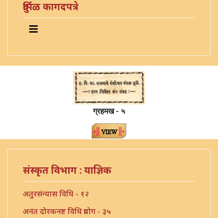
दुर्मिळ कागदपत्रे
ग्रहमख - ५
संस्कृत विभाग : याज्ञिक
अतुरसंन्यास विधि - १२
अनंत दोरकनष्ट विधि प्रयोग - ३५