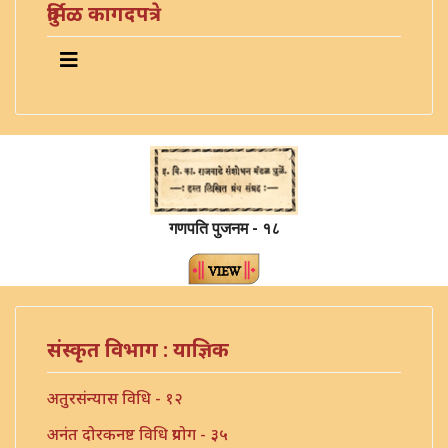
दुर्मिळ कागदपत्रे
गणपति पुजनम - १८
संस्कृत विभाग : याज्ञिक
अतुरसंन्यास विधि - १२
अनंत दोरकनष्ट विधि प्रयोग - ३५