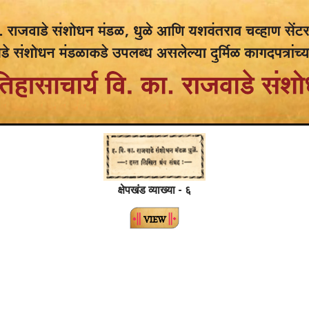
क्षेपखंड व्याख्या - ६