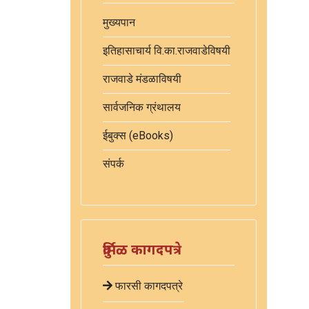
मुख्यपान
इतिहासाचार्य वि.का.राजवाडेविषयी
राजवाडे मंडळाविषयी
सार्वजनिक ग्रंथालय
ईबुक्स (eBooks)
संपर्क
दुर्मिळ कागदपत्रे
फारसी कागदपत्रे