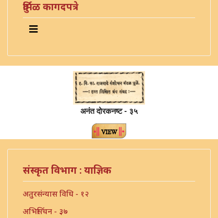
दुर्मिळ कागदपत्रे
अनंत दोरकनष्ट - ३५
संस्कृत विभाग : याज्ञिक
अतुरसंन्यास विधि - १२
अभिसिंचन - ३७