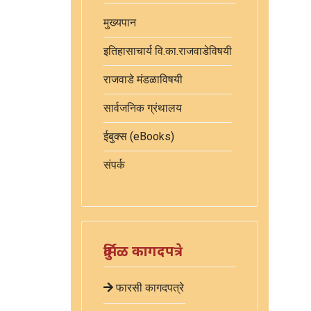
मुख्यपान
इतिहासाचार्य वि.का.राजवाडेविषयी
राजवाडे मंडळाविषयी
सार्वजनिक ग्रंथालय
ईबुक्स (eBooks)
संपर्क
दुर्मिळ कागदपत्रे
फारसी कागदपत्रे