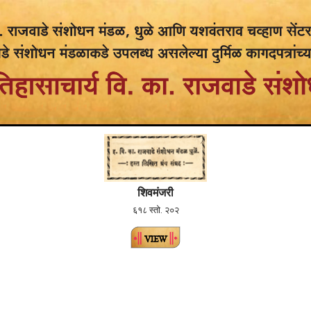
शिवमंजरी
६१८ स्तो. २०२