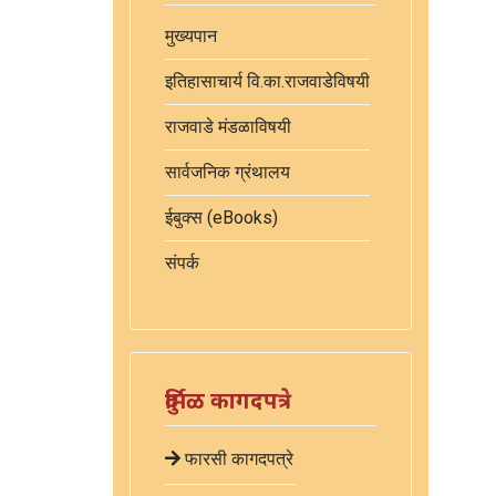
मुख्यपान
इतिहासाचार्य वि.का.राजवाडेविषयी
राजवाडे मंडळाविषयी
सार्वजनिक ग्रंथालय
ईबुक्स (eBooks)
संपर्क
दुर्मिळ कागदपत्रे
फारसी कागदपत्रे