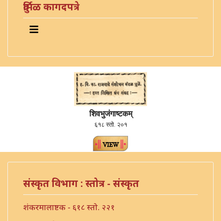
दुर्मिळ कागदपत्रे
शिवभुजंगाष्टकम्
६१८ स्तो. २०१
संस्कृत विभाग : स्तोत्र - संस्कृत
शंकरमालाष्टक - ६१८ स्तो. २२१