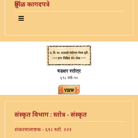
दुर्मिळ कागदपत्रे
षडक्षर स्तोत्र
६१८ स्तो-१०
संस्कृत विभाग : स्तोत्र - संस्कृत
शंकरमालाष्टक - ६१८ स्तो. २२१