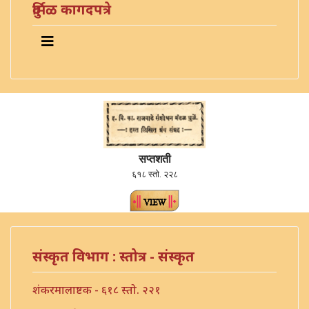
दुर्मिळ कागदपत्रे
सप्तशती
६१८ स्तो. २२८
संस्कृत विभाग : स्तोत्र - संस्कृत
शंकरमालाष्टक - ६१८ स्तो. २२१