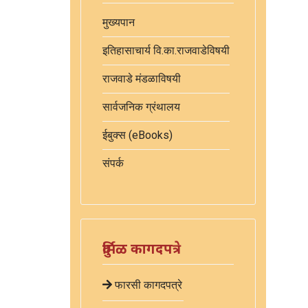
मुख्यपान
इतिहासाचार्य वि.का.राजवाडेविषयी
राजवाडे मंडळाविषयी
सार्वजनिक ग्रंथालय
ईबुक्स (eBooks)
संपर्क
दुर्मिळ कागदपत्रे
फारसी कागदपत्रे