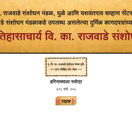
हरिनाममाला स्तोत्र
६१८ स्तो. २५०