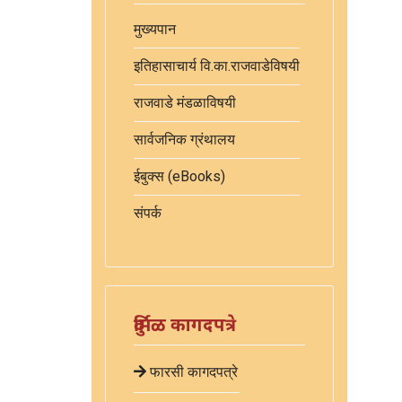
मुख्यपान
इतिहासाचार्य वि.का.राजवाडेविषयी
राजवाडे मंडळाविषयी
सार्वजनिक ग्रंथालय
ईबुक्स (eBooks)
संपर्क
दुर्मिळ कागदपत्रे
फारसी कागदपत्रे