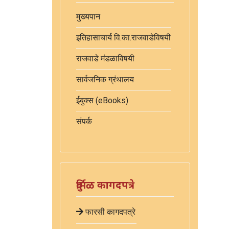
मुख्यपान
इतिहासाचार्य वि.का.राजवाडेविषयी
राजवाडे मंडळाविषयी
सार्वजनिक ग्रंथालय
ईबुक्स (eBooks)
संपर्क
दुर्मिळ कागदपत्रे
फारसी कागदपत्रे