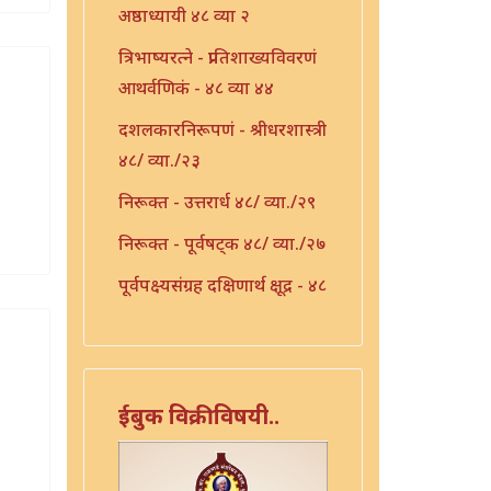
अष्ठाध्यायी ४८ व्या २
त्रिभाष्यरत्ने - प्रातिशाख्यविवरणं
आथर्वणिकं - ४८ व्या ४४
दशलकारनिरूपणं - श्रीधरशास्त्री
४८/ व्या./२३
निरूक्त - उत्तरार्ध ४८/ व्या./२९
निरूक्त - पूर्वषट्क ४८/ व्या./२७
पूर्वपक्ष्यसंग्रह दक्षिणार्थ क्षूद्र - ४८
व्या ३६
प्रक्रिया - ४८ व्या ३९
प्रातिशाख्य - ४८ व्या ४२
ईबुक विक्रीविषयी..
प्रातिशाख्य भाष्यं - ४८ व्या ४३
प्रातिशाख्यं - पंचाष्टक ४८ व्या ४५