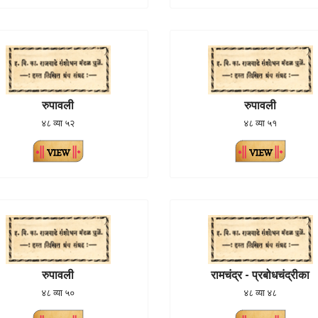
रुपावली
रुपावली
४८ व्या ५२
४८ व्या ५१
रुपावली
रामचंद्र - प्रबोधचंद्रीका
४८ व्या ५०
४८ व्या ४८