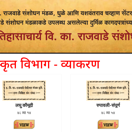
स्कृत विभाग - व्याकरण
लघु कौमूदी
रुपावली-संपूर्ण
४८ व्या १४
४८ व्या ५४