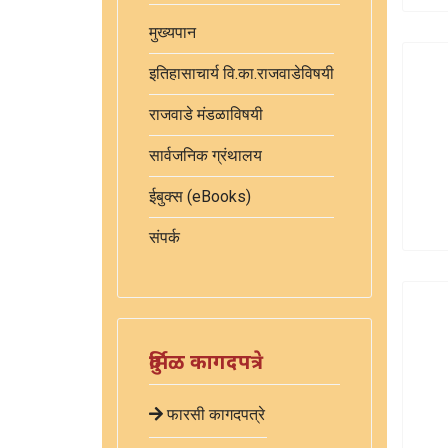
मुख्यपान
इतिहासाचार्य वि.का.राजवाडेविषयी
राजवाडे मंडळाविषयी
सार्वजनिक ग्रंथालय
ईबुक्स (eBooks)
संपर्क
दुर्मिळ कागदपत्रे
फारसी कागदपत्रे