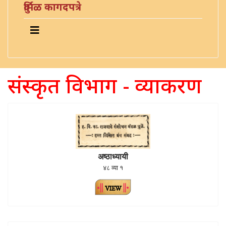
दुर्मिळ कागदपत्रे
संस्कृत विभाग - व्याकरण
अष्ठाध्यायी
४८ व्या १