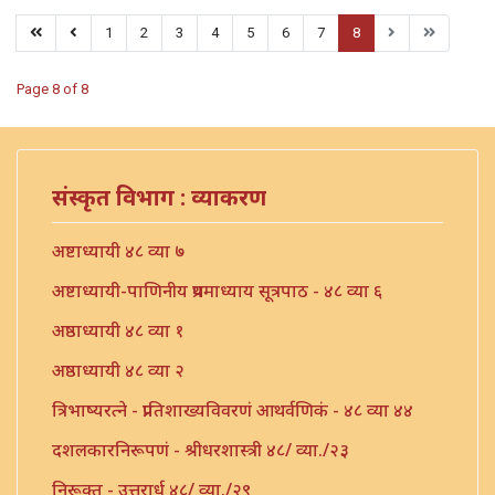
1
2
3
4
5
6
7
8
Page 8 of 8
संस्कृत विभाग : व्याकरण
अष्टाध्यायी ४८ व्या ७
अष्टाध्यायी-पाणिनीय प्रथमाध्याय सूत्रपाठ - ४८ व्या ६
अष्ठाध्यायी ४८ व्या १
अष्ठाध्यायी ४८ व्या २
त्रिभाष्यरत्ने - प्रातिशाख्यविवरणं आथर्वणिकं - ४८ व्या ४४
दशलकारनिरूपणं - श्रीधरशास्त्री ४८/ व्या./२३
निरूक्त - उत्तरार्ध ४८/ व्या./२९