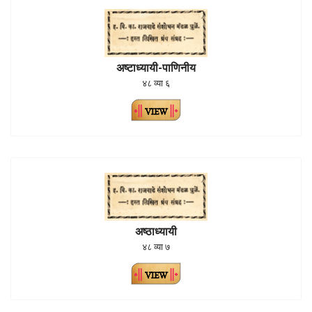
अष्टाध्यायी-पाणिनीय
४८ व्या ६
अष्ठाध्यायी
४८ व्या ७