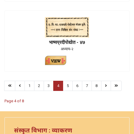
भाष्यप्रदीपोद्योत - ४७
अध्याय-२
1
2
3
4
5
6
7
8
Page 4 of 8
संस्कृत विभाग : व्याकरण