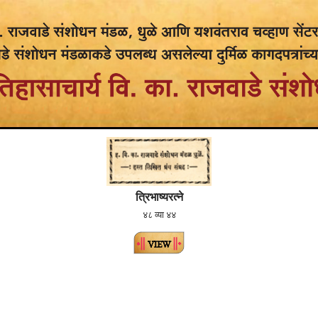
त्रिभाष्यरत्ने
४८ व्या ४४