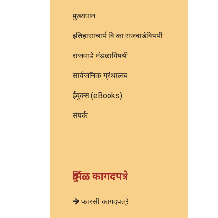
मुख्यपान
इतिहासाचार्य वि.का.राजवाडेविषयी
राजवाडे मंडळाविषयी
सार्वजनिक ग्रंथालय
ईबुक्स (eBooks)
संपर्क
दुर्मिळ कागदपत्रे
फारसी कागदपत्रे