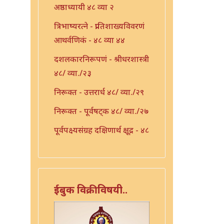
अष्ठाध्यायी ४८ व्या २
त्रिभाष्यरत्ने - प्रातिशाख्यविवरणं
आथर्वणिकं - ४८ व्या ४४
दशलकारनिरूपणं - श्रीधरशास्त्री
४८/ व्या./२३
निरूक्त - उत्तरार्ध ४८/ व्या./२९
निरूक्त - पूर्वषट्क ४८/ व्या./२७
पूर्वपक्ष्यसंग्रह दक्षिणार्थ क्षूद्र - ४८
व्या ३६
प्रक्रिया - ४८ व्या ३९
प्रातिशाख्य - ४८ व्या ४२
ईबुक विक्रीविषयी..
प्रातिशाख्य भाष्यं - ४८ व्या ४३
प्रातिशाख्यं - पंचाष्टक ४८ व्या ४५