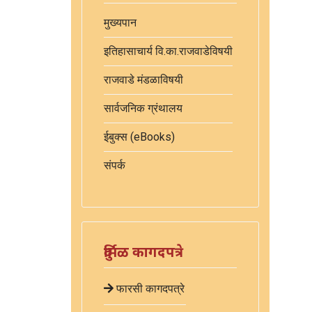
मुख्यपान
इतिहासाचार्य वि.का.राजवाडेविषयी
राजवाडे मंडळाविषयी
सार्वजनिक ग्रंथालय
ईबुक्स (eBooks)
संपर्क
दुर्मिळ कागदपत्रे
फारसी कागदपत्रे