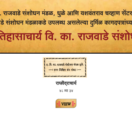
राघवेंद्राचार्य
४८ व्या ३४