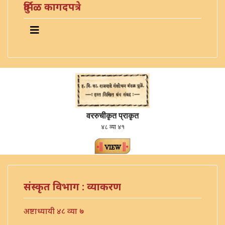
दुर्मिळ कागदपत्रे
वररुचीकृत प्राकृत
४८ व्या ४१
संस्कृत विभाग : व्याकरण
अष्टाध्यायी ४८ व्या ७