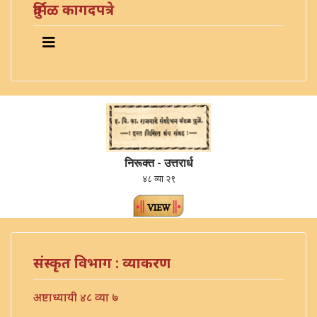
दुर्मिळ कागदपत्रे
निरूक्त - उत्तरार्ध
४८ व्या २९
संस्कृत विभाग : व्याकरण
अष्टाध्यायी ४८ व्या ७