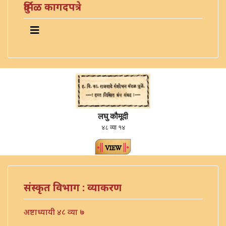
दुर्मिळ कागदपत्रे
लघु कौमूदी
४८ व्या १४
संस्कृत विभाग : व्याकरण
अष्टाध्यायी ४८ व्या ७