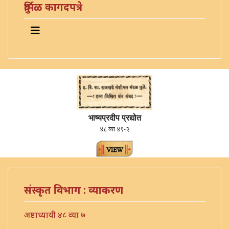
दुर्मिळ कागदपत्रे
भाष्यप्रदीप प्रद्योत
४८ व्या ४९-२
संस्कृत विभाग : व्याकरण
अष्टाध्यायी ४८ व्या ७