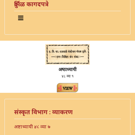
दुर्मिळ कागदपत्रे
अष्ठाध्यायी
४८ व्या १
संस्कृत विभाग : व्याकरण
अष्टाध्यायी ४८ व्या ७