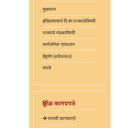
मुख्यपान
इतिहासाचार्य वि.का.राजवाडेविषयी
राजवाडे मंडळाविषयी
सार्वजनिक ग्रंथालय
ईबुक्स (eBooks)
संपर्क
दुर्मिळ कागदपत्रे
फारसी कागदपत्रे