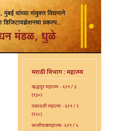
मराठी विभाग : महात्म्य
ऋद्धपूर महात्म्य - ६१९ / ३
(९३०)
एकादशी महात्म्य - ६१९ / १
(९२८)
काशीयात्रा महात्म्य- ६१९ / ५