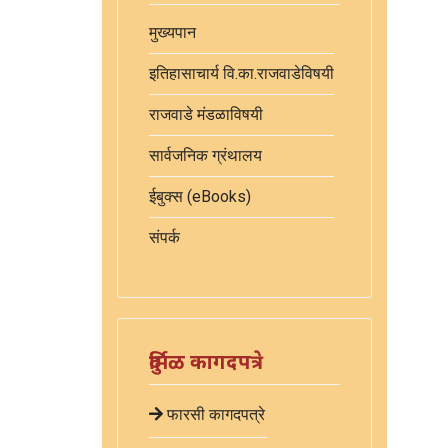
मुख्यपान
इतिहासाचार्य वि.का.राजवाडेविषयी
राजवाडे मंडळाविषयी
सार्वजनिक ग्रंथालय
ईबुक्स (eBooks)
संपर्क
दुर्मिळ कागदपत्रे
फारसी कागदपत्रे