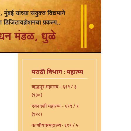
मराठी विभाग : महात्म्य
ऋद्धपूर महात्म्य - ६१९ / ३
(९३०)
एकादशी महात्म्य - ६१९ / १
(९२८)
काशीयात्रा महात्म्य- ६१९ / ५