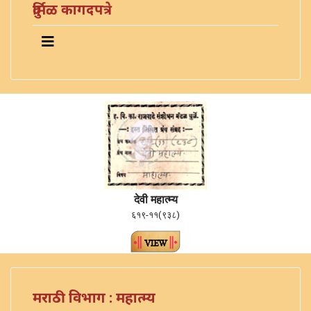
दुर्मिळ कागदपत्रे
देवी महात्म्य
६१९-११(९३८)
मराठी विभाग : महात्म्य