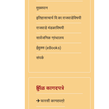
मुख्यपान
इतिहासाचार्य वि.का.राजवाडेविषयी
राजवाडे मंडळाविषयी
सार्वजनिक ग्रंथालय
ईबुक्स (eBooks)
संपर्क
दुर्मिळ कागदपत्रे
फारसी कागदपत्रे