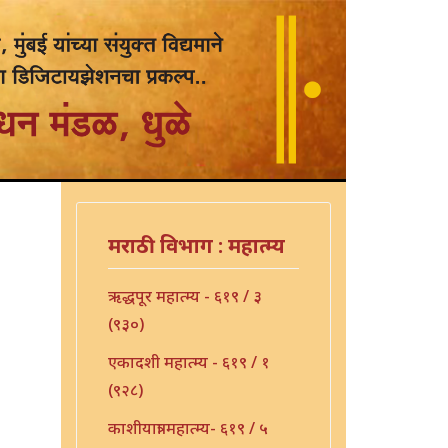
मराठी विभाग : महात्म्य
ऋद्धपूर महात्म्य - ६१९ / ३
(९३०)
एकादशी महात्म्य - ६१९ / १
(९२८)
काशीयात्रा महात्म्य- ६१९ / ५