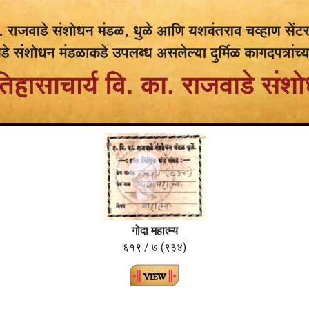
गोदा महात्म्य
६१९ / ७ (९३४)